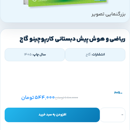
بزرگنمایی تصویر
ریاضی و هوش پیش دبستانی کارپوچینو گاج
انتشارات:
گاج
سال چاپ:
1405
-20%
544,000
تومان
680,000
تومان
افزودن به سبد خرید