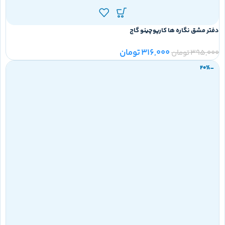
دفتر مشق نگاره ها کارپوچینو گاج
316,000
تومان
395,000
تومان
-20%