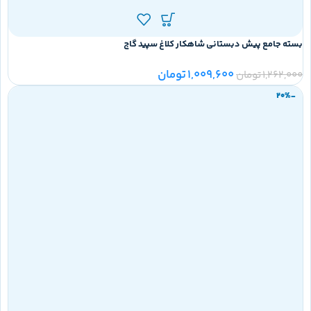
بسته جامع پیش دبستانی شاهکار کلاغ سپید گاج
1,009,600
تومان
1,262,000
تومان
-20%