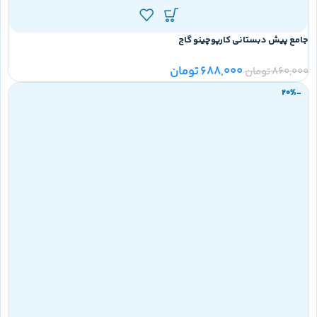
جامع پیش دبستانی کارپوچینو گاج
688,000
تومان
860,000
تومان
-20%