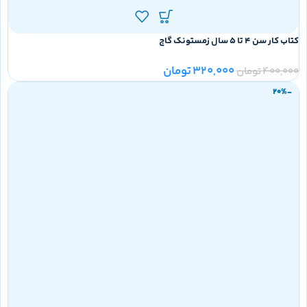
کتاب کار سن 4 تا 5 سال زمستونک گاج
320,000
تومان
400,000
تومان
-20%