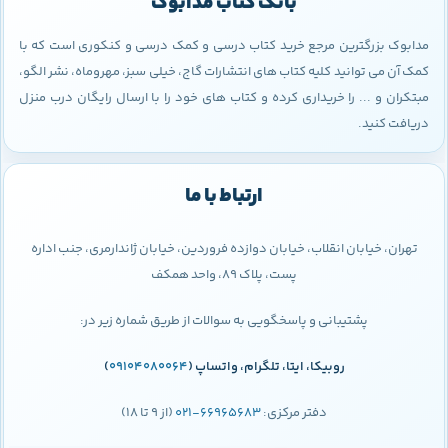
بانک کتاب مدابوک
مدابوک بزرگترین مرجع خرید کتاب درسی و کمک درسی و کنکوری است که با
کمک آن می توانید کلیه کتاب های انتشارات گاج، خیلی سبز، مهروماه، نشر الگو،
مبتکران و ... را خریداری کرده و کتاب های خود را با ارسال رایگان درب منزل
دریافت کنید.
ارتباط با ما
تهران، خیابان انقلاب، خیابان دوازده فروردین، خیابان ژاندارمری، جنب اداره
پست، پلاک 89، واحد همکف
پشتیبانی و پاسخگویی به سوالات از طریق شماره زیر در:
روبیکا، ایتا، تلگرام، واتساپ (
09104080064
)
دفتر مرکزی:
66965683-021
(از 9 تا 18)