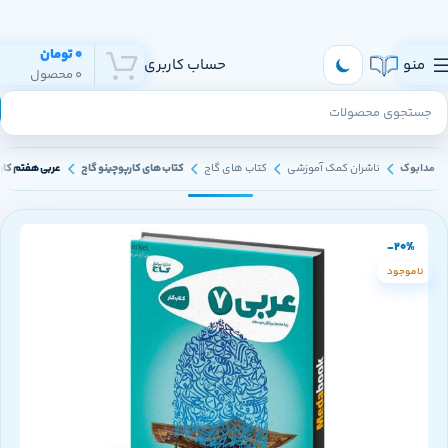
هر روز به تهران و سراسر ایران ارسال داریم
0
تومان
منو
حساب کاربری
0
محصول
مدابوک
ناشران کمک آموزشی
کتاب های گاج
کتاب های کارپوچینو گاج
عربی هفتم کار
-20%
ناموجود