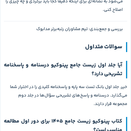
تصویری، آزمون پایان فصل و بخش چالشی باعث می‌شود فقط یک
مدل سؤال را تکرار نکنی.
محدودیت اصلی هم روشن است: جلد اول پاسخ تشریحی و
درسنامه ندارد. کتاب حجیم است و حل بی‌برنامه آن می‌تواند زمان
زیادی بگیرد. تست‌های دشوار برای همه مراحل مطالعه مناسب
نیستند و اگر تحلیل پس از آزمون انجام نشود، تعداد بالای سؤال
الزاماً به پیشرفت تبدیل نمی‌شود. این کتاب همچنین جای خواندن
دقیق شکل‌ها، قیدها و فعالیت‌های کتاب درسی را نمی‌گیرد؛ نقش
آن سنجش و گسترش مهارت تست‌زنی است.
از نظر انتخاب، قوت و محدودیت دقیقاً از یک ویژگی می‌آیند: تمرکز
شدید روی سؤال. برای دانش‌آموز آماده، این تمرکز ارزشمند است؛
برای دانش‌آموزی که هنوز آموزش می‌خواهد، همان ویژگی
می‌تواند مانع باشد. پس به‌جای برچسب‌زدن مطلق، ببین اکنون در
کدام مرحله‌ای و آیا برای جلد پاسخ و مرور کتاب درسی هم زمان