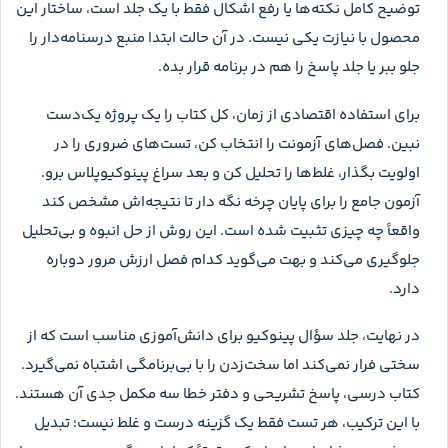
در خریدهای واقعی مدابوک، رایج‌ترین همراه این جلد
زیست جامع
خیلی سبز ماز (پینوکیو) جلد ۲ پاسخ کنکور ۱۴۰۶
است؛ چون
سؤال‌ها در جلد اول و درسنامه و پاسخ تشریحی در جلد دوم تکمیل
می‌شوند. خریداران همچنین
کتاب درسی زیست دهم
،
کتاب درسی
زیست یازدهم
و
کتاب درسی زیست دوازدهم
را کنار آن تهیه
می‌کنند تا هنگام تحلیل، مستقیم به متن و شکل‌های کتاب درسی
برگردند.ترکیب کاربردی، کتاب درسی برای متن و شکل، جلد سؤال
برای سنجش و جلد پاسخ برای تحلیل است.
نقاط قوت و محدودیت‌ها
نقطه قوت اصلی، نظم فصل‌به‌فصل و شفاف‌بودن حجم تمرین
است. قبل از شروع هر فصل می‌دانی چند سؤال در گفتارها، آزمون
جامع و پینوکیوپلاس داری. علامت تست‌های ضروری به دانش‌آموز
کم‌وقت مسیر کوتاه‌تری می‌دهد و برچسب‌های ترکیبی کمک
می‌کنند ارتباط سه پایه گم نشود. وجود سؤال‌های متنی و