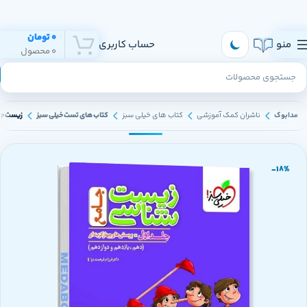
هر روز به تهران و سراسر ایران ارسال داریم
0
تومان
منو
حساب کاربری
0
محصول
مدابوک
ناشران کمک آموزشی
کتاب های خیلی سبز
کتاب های تست خیلی سبز
زیست جامع پی
-18%