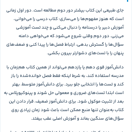
روش مطالعه و برنامه پیشنهادی با این کتاب
باید پذیرفت که هر کسی سبک خوندن خاص خودش رو داره؛ یکی
خلاصه می‌نویسه، یکی تستی می‌زنه، یکی با نمودار جلو میره.
بااین‌حال برای این جلد یک چرخه سه‌مرحله‌ای معمولاً جواب بهتری
می‌دهد: انتخاب تست، تحلیل خطا و مرور فاصله‌دار. در دور اول هر
فصل، همه سؤال‌ها را پشت‌سرهم نزن. ابتدا متن و شکل‌های کتاب
درسی را مرور کن، سپس تست‌های ضروری و یک سهم مشخص از
تست‌های معمولی را حل کن. کنار هر سؤال یکی از سه علامت غلط،
شک‌دار یا وقت‌گیر بگذار.
در دور دوم، فقط به کلید نگاه نکن. برای هر خطا بنویس مشکل از
کجا بوده: بلدنبودن مفهوم، ندیدن قید، اشتباه در ارتباط دو پایه،
ضعف در شکل یا عجله. اگر پاسخ را شانسی درست زده‌ای، آن سؤال
هم باید وارد تحلیل شود. بعد از سه تا هفت روز، سؤال‌های