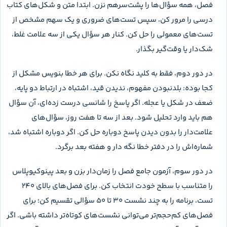
دهم
۱
دنیای زنده
171
دهم
۲
گوارش و جذب مواد
207
دهم
۳
تبادلات گازی
205
دهم
۴
گردش مواد در بدن
266
تنظیم اسمزی و دفع مواد
دهم
۵
196
زائد
دهم
۶
از یاخته تا گیاه
191
جذب و انتقال مواد در
دهم
۷
171
گیاهان
یازدهم
۱
تنظیم عصبی
262