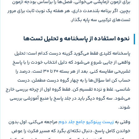
یازدهم
۲
حواس
265
یازدهم
۳
دستگاه حرکتی
159
یازدهم
۴
تنظیم شیمیایی
175
یازدهم
۵
ایمنی
207
یازدهم
۶
تقسیم یاخته
191
یازدهم
۷
تولید مثل
282
یازدهم
۸
تولید مثل نهان‌دانگان
151
یازدهم
۹
پاسخ گیاهان به محرک‌ها
131