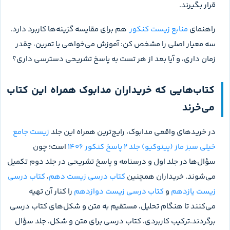
حساب کن اما سؤال‌ها را به چهار گروه درست مطمئن، درست
شانسی، غلط و نزده تقسیم کن. فقط گروه اول از چرخه بررسی خارج
می‌شود. سه گروه دیگر باید در جلد پاسخ یا منبع آموزشی بررسی
شوند.
وقتی به
زیست پینوکیو جامع جلد دوم
مراجعه می‌کنی، اول بدون
خواندن کامل پاسخ، دنبال نکته‌ای بگرد که مسیر فکرت را عوض
می‌کند. سپس گزینه‌ها را یکی‌یکی بررسی کن و مشخص کن کدام
عبارت، شکل یا ترکیب پایه باعث خطا شده است. اگر پاسخ تشریحی را
فقط بخوانی و حس کنی «فهمیدم»، احتمال تکرار اشتباه بالاست؛
بهتره صورت سؤال را ببندی، دلیل درست‌بودن گزینه را با زبان
خودت بگویی و چند روز بعد دوباره تست را حل کنی.
برای تست‌های تصویری، بخش مورد استناد شکل را با مداد در کتاب
درسی پیدا کن. برای تست‌های ترکیبی، کنار شماره سؤال بنویس
ارتباط بین کدام فصل‌ها یا پایه‌هاست. برچسب‌های +۱۰، +۱۱ و +۱۲