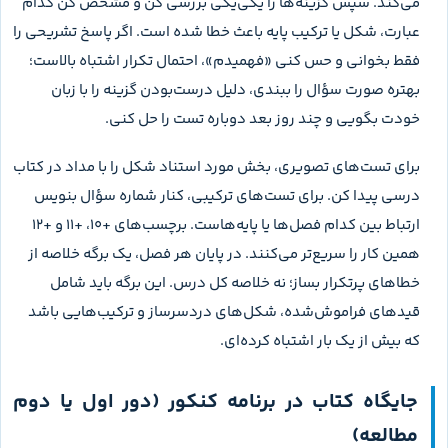
دوازدهم
۱
مولکول‌های اطلاعاتی
240
دوازدهم
۲
جریان اطلاعات در یاخته
218
دوازدهم
۳
انتقال اطلاعات در نسل‌ها
234
دوازدهم
۴
تغییر در اطلاعات وراثتی
262
دوازدهم
۵
از ماده به انرژی
210
دوازدهم
۶
از انرژی به ماده
196
دوازدهم
۷
فناوری‌های نوین زیستی
214
دوازدهم
۸
رفتارهای جانوران
219
جمع کل
۵۰۲۳