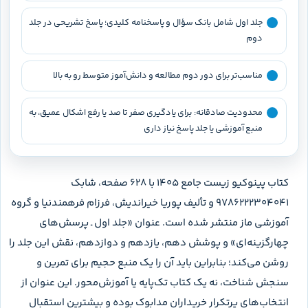
جلد اول شامل بانک سؤال و پاسخنامه کلیدی؛ پاسخ تشریحی در جلد
دوم
مناسب‌تر برای دور دوم مطالعه و دانش‌آموز متوسط رو به بالا
محدودیت صادقانه: برای یادگیری صفر تا صد یا رفع اشکال عمیق، به
منبع آموزشی یا جلد پاسخ نیاز داری
کتاب پینوکیو زیست جامع ۱۴۰۵ با ۶۲۸ صفحه، شابک
9786222304041 و تألیف پوریا خیراندیش، فرزام فرهمندنیا و گروه
آموزشی ماز منتشر شده است. عنوان «جلد اول ـ پرسش‌های
چهارگزینه‌ای» و پوشش دهم، یازدهم و دوازدهم، نقش این جلد را
روشن می‌کند؛ بنابراین باید آن را یک منبع حجیم برای تمرین و
سنجش شناخت، نه یک کتاب تک‌پایه یا آموزش‌محور. این عنوان از
انتخاب‌های پرتکرار خریداران مدابوک بوده و بیشترین استقبال