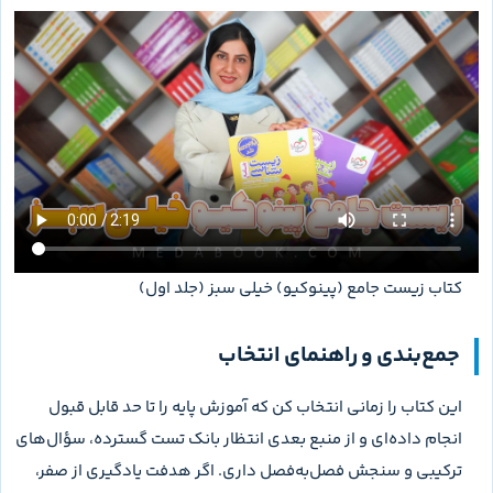
انتخاب جایگزین به مرحله مطالعه بستگی دارد، نه فقط نام درس.
زیست های پایه به پایه یعنی،
زیست دهم خیلی سبز
،
زیست یازدهم
خیلی سبز
و
زیست دوازدهم خیلی سبز
منابعی با درسنامه، تست و
پاسخ تشریحی است و برای دور اول یا دانش‌آموزی که هنوز آموزش
منسجم می‌خواهد، مسیر کامل‌تری دارد. در مقابل، جلد سؤال
پینوکیو تمرین را جلو می‌اندازد و فرض می‌گیرد مبانی را قبلاً یاد
گرفته‌ای. بنابراین این دو منبع می‌توانند در دو مرحله متفاوت برنامه
قرار بگیرند.
راهنمای
منابع زیست کنکور
هم برای مقایسه گزینه‌ها کاربرد دارد.
سه معیار اصلی را مشخص کن: آموزش می‌خواهی یا تمرین، چقدر
زمان داری، و آیا بعد از هر تست به پاسخ تشریحی دسترسی داری؟
کتاب‌هایی که خریداران مدابوک همراه این کتاب
می‌خرند