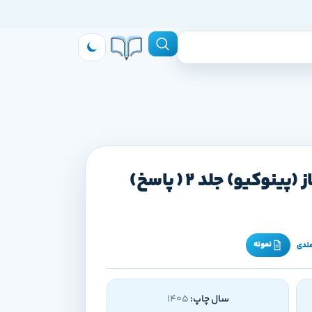
زیست جامع خیلی سبز ماز (پینوکیو) جلد 2 ( پاسخ)
نمونه
مندی
سال چاپ:
1405