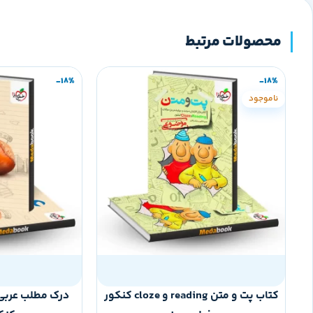
محصولات مرتبط
-18%
-18%
ناموجود
کتاب پت و متن reading و cloze کنکور
درک مطلب عربی