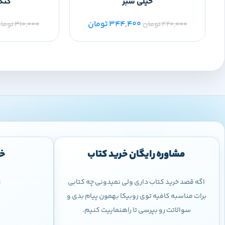
خیلی سبز
کنکور 
344,400
تومان
420,000
تومان
310,000
توما
مشاوره رایگان خرید کتاب
خر
اگه قصد خرید کتاب داری ولی نمیدونی چه کتابی
9
برات مناسبه کافیه توی روبیکا بهمون پیام بدی و
سوالاتت رو بپرسی تا راهنماییت کنیم.