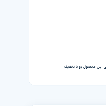
و تاریخ 1405/05/16 معادل 79,000 تومان هست که می‌تونی این محصول رو با تخفیف