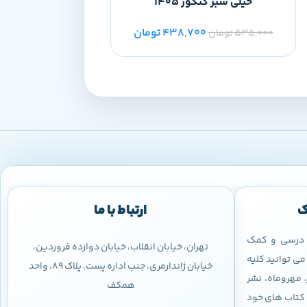
خیلی سبز کنکور 1405
0
63,000
تومان
438,700
تومان
535,000
تومان
ک
ارتباط با ما
ب درسی و کمک
تهران، خیابان انقلاب، خیابان دوازده فروردین،
ی توانید کلیه
خیابان ژاندارمری، جنب اداره پست، پلاک 89، واحد
 مهروماه، نشر
همکف
 و کتاب های خود