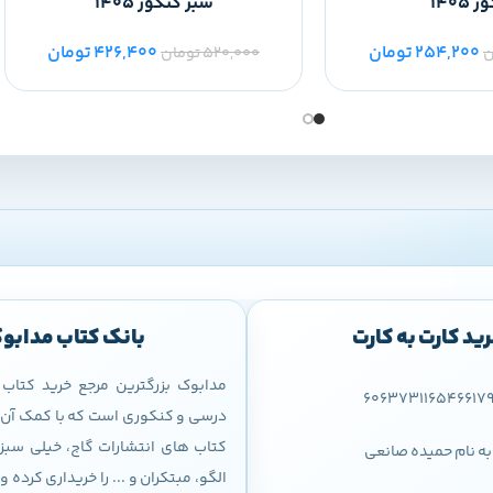
1405
سبز کنکور 1405
254,200
تومان
426,400
تومان
ن
520,000
تومان
ید کارت به کارت
بانک کتاب مدابو
مدابوک بزرگترین مرجع خرید کتا
606373116546617
درسی و کنکوری است که با کمک آن م
کتاب های انتشارات گاج، خیلی سبز،
به نام حمیده صانعی
الگو، مبتکران و ... را خریداری کرده