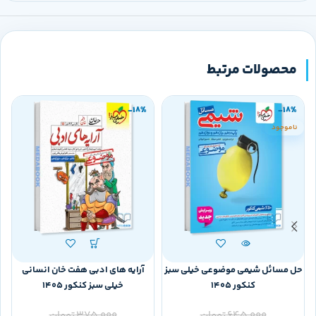
محصولات مرتبط
-18%
-18%
ناموجود
حل مسائل شیمی موضوعی خیلی سبز
آرایه های ادبی هفت خان انسانی
کنکور 1405
خیلی سبز کنکور 1405
645,000
تومان
375,000
تومان