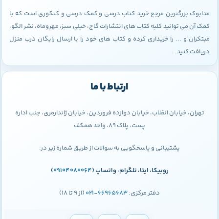
مدابوک بزرگترین مرجع خرید کتاب درسی و کمک درسی و کنکوری است که با
کمک آن می توانید کلیه کتاب های انتشارات گاج، خیلی سبز، مهروماه، نشر الگو،
مبتکران و ... را خریداری کرده و کتاب های خود را با ارسال رایگان درب منزل
دریافت کنید.
ارتباط با ما
تهران، خیابان انقلاب، خیابان دوازده فروردین، خیابان ژاندارمری، جنب اداره
پست، پلاک 89، واحد همکف
پشتیبانی و پاسخگویی به سوالات از طریق شماره زیر در:
روبیکا، ایتا، تلگرام، واتساپ (
09104080064
)
دفتر مرکزی:
66965683-021
(از 9 تا 18)