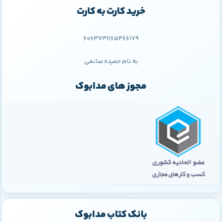
خرید کارت به کارت
6063731165466179
به نام حمیده صانعی
مجوز های مدابوک
بانک کتاب مدابوک