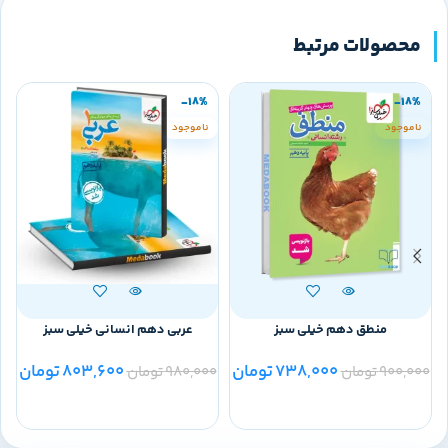
محصولات مرتبط
-18%
-18%
ناموجود
ناموجود
منطق دهم خیلی سبز
عربی دهم انسانی خیلی سبز
738,000
تومان
803,600
تومان
900,000
تومان
980,000
تومان
0