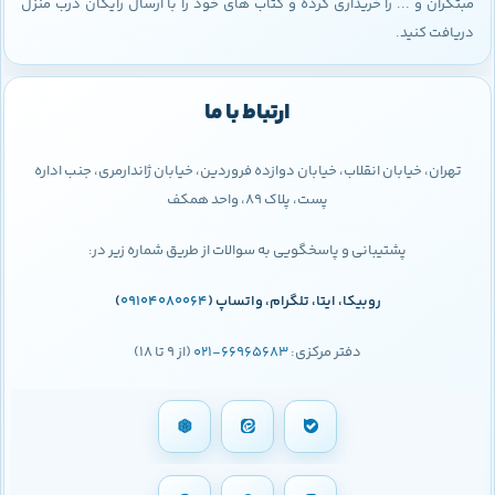
مبتکران و ... را خریداری کرده و کتاب های خود را با ارسال رایگان درب منزل
دریافت کنید.
ارتباط با ما
تهران، خیابان انقلاب، خیابان دوازده فروردین، خیابان ژاندارمری، جنب اداره
پست، پلاک 89، واحد همکف
پشتیبانی و پاسخگویی به سوالات از طریق شماره زیر در:
روبیکا، ایتا، تلگرام، واتساپ (
09104080064
)
دفتر مرکزی:
66965683-021
(از 9 تا 18)