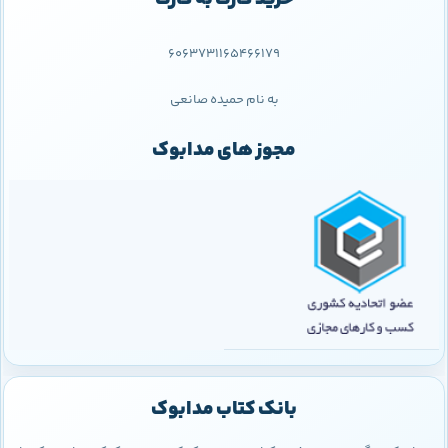
6063731165466179
به نام حمیده صانعی
مجوز های مدابوک
بانک کتاب مدابوک