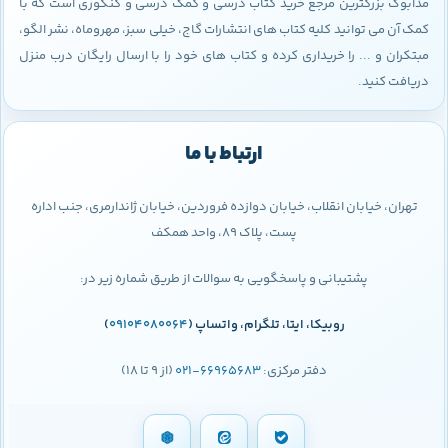
مدابوک بزرگترین مرجع خرید کتاب درسی و کمک درسی و کنکوری است که با
کمک آن می توانید کلیه کتاب های انتشارات گاج، خیلی سبز، مهروماه، نشر الگو،
مبتکران و ... را خریداری کرده و کتاب های خود را با ارسال رایگان درب منزل
دریافت کنید.
ارتباط با ما
تهران، خیابان انقلاب، خیابان دوازده فروردین، خیابان ژاندارمری، جنب اداره
پست، پلاک 89، واحد همکف
پشتیبانی و پاسخگویی به سوالات از طریق شماره زیر در:
روبیکا، ایتا، تلگرام، واتساپ (
09104080064
)
دفتر مرکزی:
66965683-021
(از 9 تا 18)