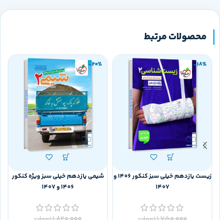
محصولات مرتبط
-20%
-18%
زیست یازدهم خیلی سبز کنکور 1406 و
شیمی یازدهم خیلی سبز ویژه کنکور
1407
1406 و 1407
0
1,750,000
تومان
1,820,000
تومان