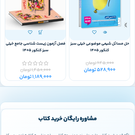
حل مسائل شیمی موضوعی خیلی سبز
فصل آزمون زیست شناسی جامع خیلی
کنکور 1405
سبز کنکور 1405
645,000
تومان
0
528,900
تومان
1,450,000
تومان
1,189,000
تومان
مشاوره رایگان خرید کتاب