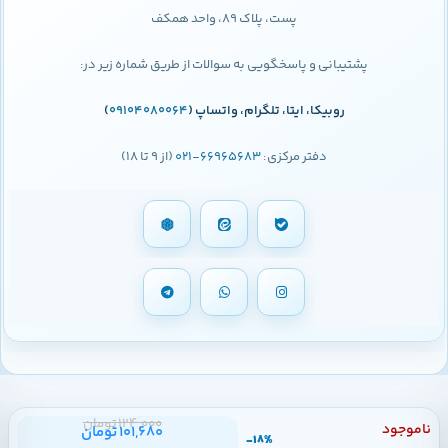
پست، پلاک 89، واحد همکف
پشتیبانی و پاسخگویی به سوالات از طریق شماره زیر در:
روبیکا، ایتا، تلگرام، واتساپ (
09104080064
)
دفتر مرکزی:
66965683-021
(از 9 تا 18)
124,000
تومان
ناموجود
101,680
تومان
18%-