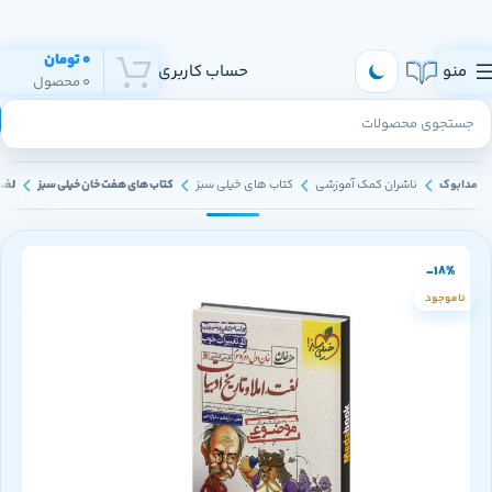
هر روز به تهران و سراسر ایران ارسال داریم
0
تومان
منو
حساب کاربری
0
محصول
مدابوک
ناشران کمک آموزشی
کتاب های خیلی سبز
کتاب های هفت خان خیلی سبز
لغت 
-18%
ناموجود