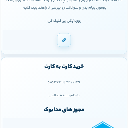
اگه قصد خرید کتاب داری ولی نمیدونی چه کتابی برات مناسبه کافیه توی روبیکا
بهمون پیام بدی و سوالاتت رو بپرسی تا راهنماییت کنیم.
روی آیکن زیر کلیک کن:
خرید کارت به کارت
6063731165466179
به نام حمیده صانعی
مجوز های مدابوک