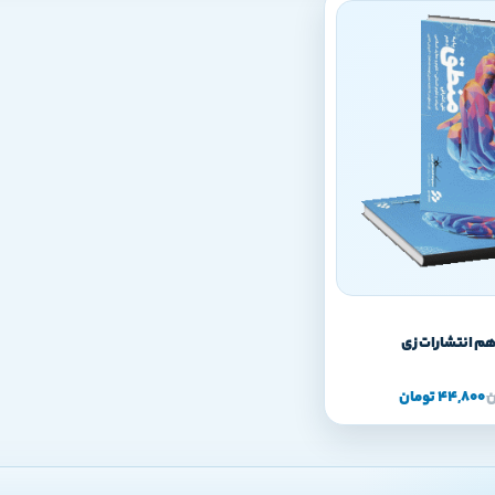
هم انتشارات زی
ن
44,800
تومان