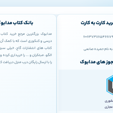
ید کارت به کارت
بانک کتاب مدابو
مدابوک بزرگترین مرجع خرید کتا
606373116546617
درسی و کنکوری است که با کمک آن م
کتاب های انتشارات گاج، خیلی سبز،
به نام حمیده صانعی
الگو، مبتکران و ... را خریداری کرده
وز های مدابوک
را با ارسال رایگان درب منزل دریافت ک