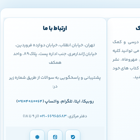
ک
ارتباط با ما
ب درسی و کمک
تهران، خیابان انقلاب، خیابان دوازده فروردین،
ی توانید کلیه
خیابان ژاندارمری، جنب اداره پست، پلاک 89، واحد
 مهروماه، نشر
همکف
 و کتاب های خود
نید.
پشتیبانی و پاسخگویی به سوالات از طریق شماره زیر
در:
روبیکا، ایتا، تلگرام، واتساپ (
)
09104080064
دفتر مرکزی:
66965683-021
(از 9 تا 18)