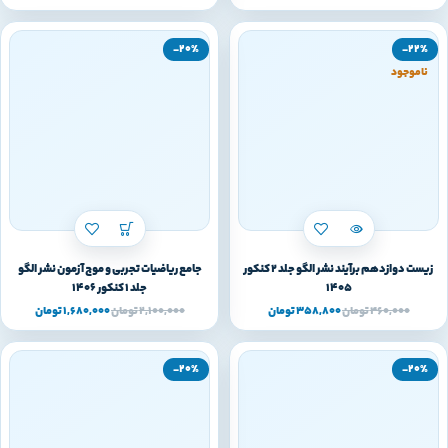
-20%
-22%
ناموجود
زیست دوازدهم برآیند نشر الگو جلد 2 کنکور
جامع ریاضیات تجربی و موج آزمون نشر الگو
1405
جلد 1 کنکور 1406
460,000
تومان
358,800
تومان
2,100,000
تومان
1,680,000
تومان
-20%
-20%