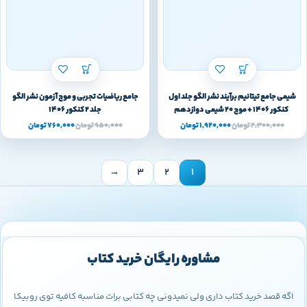
شیمی جامع تیتانیم برآیند نشر الگو جلد اول
جامع ریاضیات تجربی و موج آزمون نشر الگو
کنکور 1406 + موج 20 شیمی دوازدهم
جلد 2 کنکور 1406
2,400,000
تومان
1,920,000
تومان
950,000
تومان
760,000
تومان
→
3
2
1
مشاوره رایگان خرید کتاب
اگه قصد خرید کتاب داری ولی نمیدونی چه کتابی برات مناسبه کافیه توی روبیکا