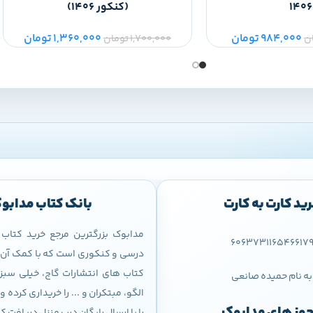
1406
(کنکور 1406)
984,000
تومان
1,360,000
تومان
ن
1,700,000
تومان
ید کارت به کارت
بانک کتاب مدابو
مدابوک بزرگترین مرجع خرید کتا
606373116546617
درسی و کنکوری است که با کمک آن م
کتاب های انتشارات گاج، خیلی سبز،
به نام حمیده صانعی
الگو، مبتکران و ... را خریداری کرده
وز های مدابوک