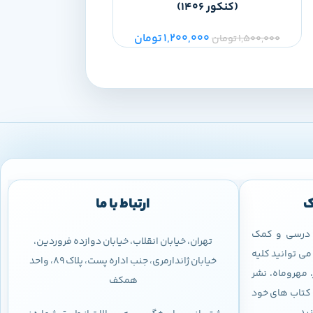
(کنکور 1406)
406
1,200,000
تومان
00
1,500,000
تومان
1,500,000
تومان
ک
ارتباط با ما
ب درسی و کمک
تهران، خیابان انقلاب، خیابان دوازده فروردین،
ی توانید کلیه
خیابان ژاندارمری، جنب اداره پست، پلاک 89، واحد
 مهروماه، نشر
همکف
 و کتاب های خود