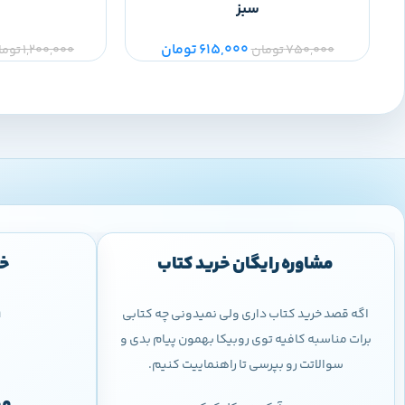
سبز
615,000
تومان
750,000
تومان
1,200,000
توما
مشاوره رایگان خرید کتاب
خر
اگه قصد خرید کتاب داری ولی نمیدونی چه کتابی
9
برات مناسبه کافیه توی روبیکا بهمون پیام بدی و
سوالاتت رو بپرسی تا راهنماییت کنیم.
مج