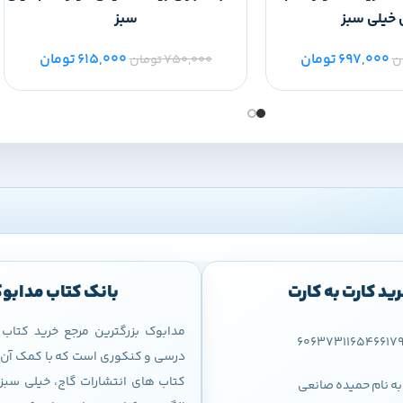
 خیلی سبز
سبز
697,000
تومان
615,000
تومان
ن
750,000
تومان
ید کارت به کارت
بانک کتاب مدابو
مدابوک بزرگترین مرجع خرید کتا
606373116546617
درسی و کنکوری است که با کمک آن م
کتاب های انتشارات گاج، خیلی سبز،
به نام حمیده صانعی