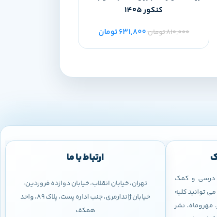
کنکور 1405
کنکور 1405
631,800
تومان
00
810,000
تومان
460,000
تومان
ک
ارتباط با ما
ب درسی و کمک
تهران، خیابان انقلاب، خیابان دوازده فروردین،
ی توانید کلیه
خیابان ژاندارمری، جنب اداره پست، پلاک 89، واحد
 مهروماه، نشر
همکف