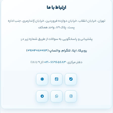
ارتباط با ما
تهران، خیابان انقلاب، خیابان دوازده فروردین، خیابان ژاندارمری، جنب اداره
پست، پلاک 89، واحد همکف
پشتیبانی و پاسخگویی به سوالات از طریق شماره زیر در:
روبیکا، ایتا، تلگرام، واتساپ (
09104080064
)
دفتر مرکزی:
66965683-021
(از 9 تا 18)