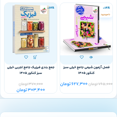
-18%
-18%
ناموجود
فصل آزمون شیمی جامع خیلی سبز
جمع بندی فیزیک جامع تجربی خیلی
کنکور 1405
سبز کنکور 1405
627,300
تومان
765,000
تومان
370,000
تومان
303,400
تومان