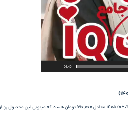
06:40
قیمت زیست جامع iQ (آی کیو) گاج جلد 2 (کنکور 1405) تو تاریخ 1405/05/15 معادل 990,000 ت