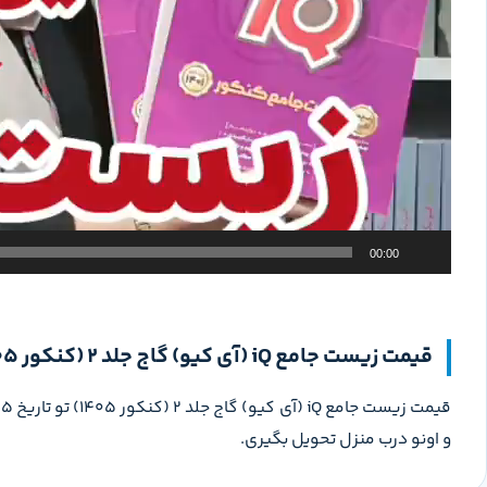
00:00
قیمت زیست جامع iQ (آی کیو) گاج جلد 2 (کنکور 1405)
و اونو درب منزل تحویل بگیری.