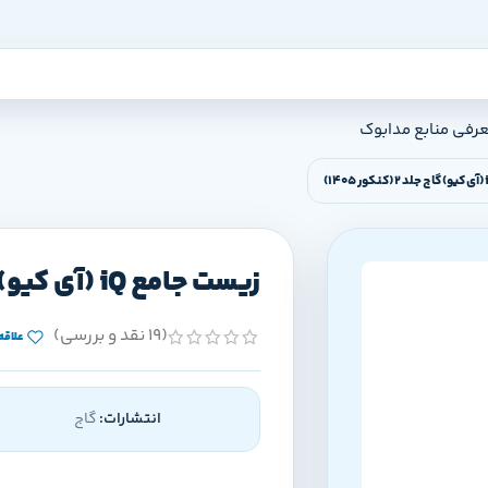
عرفی منابع مدابوک
زیست جامع iQ (آی کیو) گاج جلد 2 (کنکور 1405)
(19 نقد و بررسی)
علاقه
انتشارات:
گاج