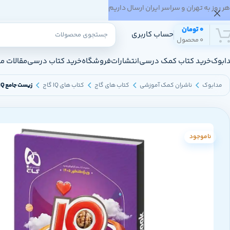
هر روز به تهران و سراسر ایران ارسال داریم
0
تومان
حساب کاربری
0
محصول
ابوک
خرید کتاب کمک درسی
انتشارات
فروشگاه
خرید کتاب درسی
مقالات م
مدابوک
ناشران کمک آموزشی
کتاب های گاج
کتاب های IQ گاج
زیست جامع iQ (آی کیو) گاج جلد 2 (کنکور 1405)
ناموجود