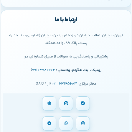
ارتباط با ما
تهران، خیابان انقلاب، خیابان دوازده فروردین، خیابان ژاندارمری، جنب اداره
پست، پلاک 89، واحد همکف
پشتیبانی و پاسخگویی به سوالات از طریق شماره زیر در:
روبیکا، ایتا، تلگرام، واتساپ (
09104080064
)
دفتر مرکزی:
66965683-021
(از 9 تا 18)