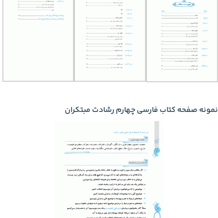
نمونه صفحه کتاب فارسی چهارم رشادت مبتکران