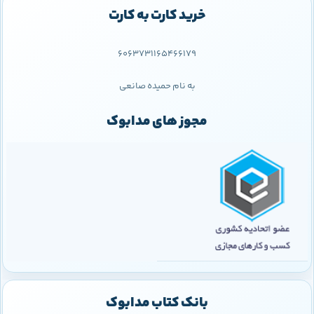
خرید کارت به کارت
6063731165466179
به نام حمیده صانعی
مجوز های مدابوک
بانک کتاب مدابوک