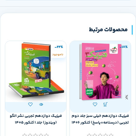
محصولات مرتبط
-22%
-18%
ناموجود
فیزیک دوازدهم خیلی سبز جلد دوم
فیزیک دوازدهم تجربی نشر الگو
ف
تجربی (درسنامه+پاسخ) کنکور 1406
(ویندوز) جلد 1 کنکور 1405