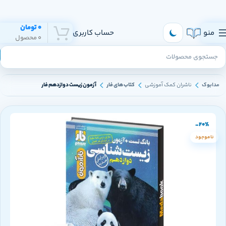
هر روز به تهران و سراسر ایران ارسال داریم
0
تومان
منو
حساب کاربری
0
محصول
مدابوک
ناشران کمک آموزشی
کتاب های فار
آزمون زیست دوازدهم فار
-20%
ناموجود