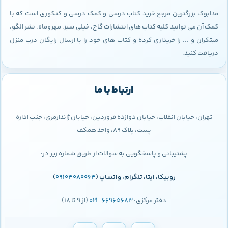
مدابوک بزرگترین مرجع خرید کتاب درسی و کمک درسی و کنکوری است که با
کمک آن می توانید کلیه کتاب های انتشارات گاج، خیلی سبز، مهروماه، نشر الگو،
مبتکران و ... را خریداری کرده و کتاب های خود را با ارسال رایگان درب منزل
دریافت کنید.
ارتباط با ما
تهران، خیابان انقلاب، خیابان دوازده فروردین، خیابان ژاندارمری، جنب اداره
پست، پلاک 89، واحد همکف
پشتیبانی و پاسخگویی به سوالات از طریق شماره زیر در:
روبیکا، ایتا، تلگرام، واتساپ (
09104080064
)
دفتر مرکزی:
66965683-021
(از 9 تا 18)