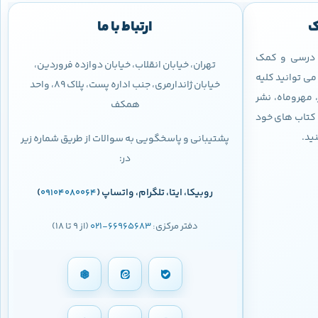
ک
ارتباط با ما
ب درسی و کمک
تهران، خیابان انقلاب، خیابان دوازده فروردین،
ی توانید کلیه
خیابان ژاندارمری، جنب اداره پست، پلاک 89، واحد
 مهروماه، نشر
همکف
 و کتاب های خود
نید.
پشتیبانی و پاسخگویی به سوالات از طریق شماره زیر
در:
روبیکا، ایتا، تلگرام، واتساپ (
)
09104080064
دفتر مرکزی:
66965683-021
(از 9 تا 18)