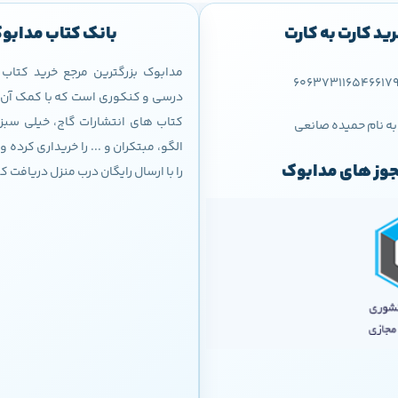
ید کارت به کارت
بانک کتاب مدابو
مدابوک بزرگترین مرجع خرید کتا
606373116546617
درسی و کنکوری است که با کمک آن م
کتاب های انتشارات گاج، خیلی سبز،
به نام حمیده صانعی
الگو، مبتکران و ... را خریداری کرده
وز های مدابوک
را با ارسال رایگان درب منزل دریافت ک