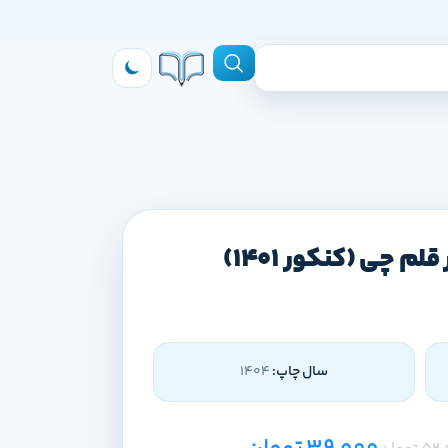
 چی (کنکور 1401)
سال چاپ:
1404