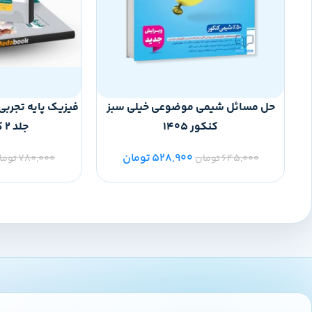
حل مسائل شیمی موضوعی خیلی سبز
فیزیک پایه تجربی
کنکور 1405
جلد 2 کنکور 1405
528,900
تومان
645,000
تومان
780,000
توما