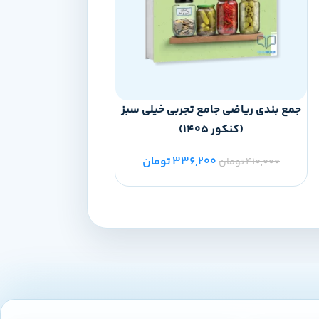
جمع بندی ریاضی جامع تجربی خیلی سبز
(کنکور 1405)
402)
336,200
تومان
00
410,000
تومان
210,000
تومان