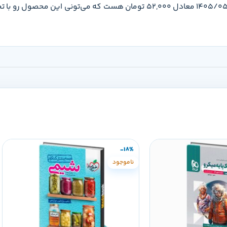
قیمت آزمون عربی عمومی عمار قلم چی (کنکور 1401) تو تاریخ 1405/05/14 معادل 52,000 تومان هست
-18%
ناموجود