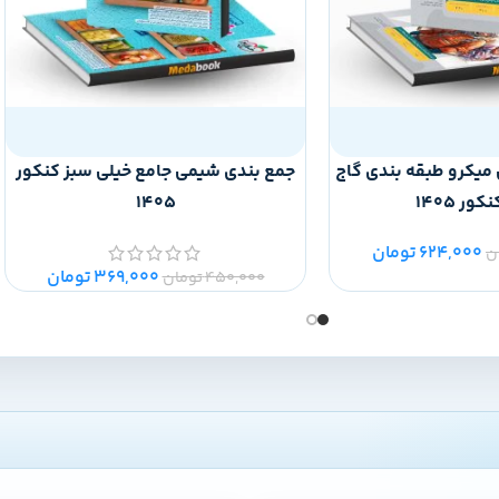
 میکرو طبقه بندی گاج
جمع بندی شیمی جامع خیلی سبز کنکور
1405
624,000
تومان
ن
369,000
تومان
450,000
تومان