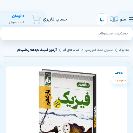
هر روز به تهران و سراسر ایران ارسال داریم
0
تومان
منو
حساب کاربری
0
محصول
مدابوک
ناشران کمک آموزشی
کتاب های فار
آزمون فیزیک یازدهم ریاضی فار
-20%
ناموجود