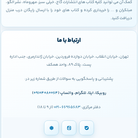
کمک آن می توانید کلیه کتاب های انتشارات گاج، خیلی سبز، مهروماه، نشر الگو،
مبتکران و ... را خریداری کرده و کتاب های خود را با ارسال رایگان درب منزل
دریافت کنید.
ارتباط با ما
تهران، خیابان انقلاب، خیابان دوازده فروردین، خیابان ژاندارمری، جنب اداره
پست، پلاک 89، واحد همکف
پشتیبانی و پاسخگویی به سوالات از طریق شماره زیر در:
روبیکا، ایتا، تلگرام، واتساپ (
09104080064
)
دفتر مرکزی:
66965683-021
(از 9 تا 18)