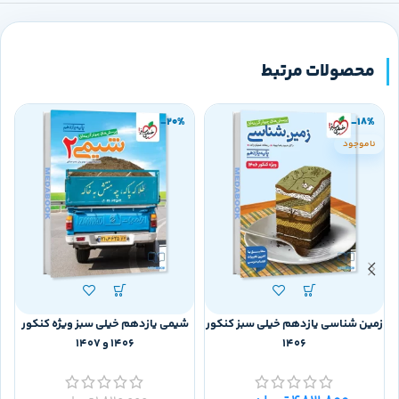
محصولات مرتبط
-20%
-18%
ناموجود
زمین شناسی یازدهم خیلی سبز کنکور
شیمی یازدهم خیلی سبز ویژه کنکور
1406
1406 و 1407
0