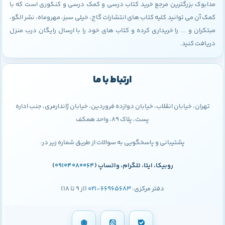
مدابوک بزرگترین مرجع خرید کتاب درسی و کمک درسی و کنکوری است که با
کمک آن می توانید کلیه کتاب های انتشارات گاج، خیلی سبز، مهروماه، نشر الگو،
مبتکران و ... را خریداری کرده و کتاب های خود را با ارسال رایگان درب منزل
دریافت کنید.
ارتباط با ما
تهران، خیابان انقلاب، خیابان دوازده فروردین، خیابان ژاندارمری، جنب اداره
پست، پلاک 89، واحد همکف
پشتیبانی و پاسخگویی به سوالات از طریق شماره زیر در:
روبیکا، ایتا، تلگرام، واتساپ (
09104080064
)
دفتر مرکزی:
66965683-021
(از 9 تا 18)