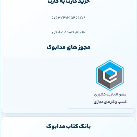
خرید کارت به کارت
6063731165466179
به نام حمیده صانعی
مجوز های مدابوک
بانک کتاب مدابوک