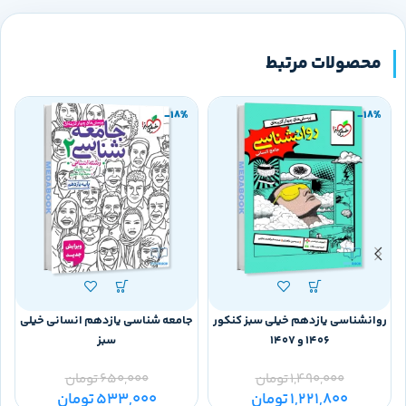
محصولات مرتبط
-18%
-18%
روانشناسی یازدهم خیلی سبز کنکور
جامعه شناسی یازدهم انسانی خیلی
1406 و 1407
سبز
1,490,000
تومان
650,000
تومان
0
1,221,800
تومان
533,000
تومان