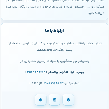
کمک آن می توانید کلیه کتاب های انتشارات گاج، خیلی سبز، مهروماه، نشر الگو،
مبتکران و ... را خریداری کرده و کتاب های خود را با ارسال رایگان درب منزل
دریافت کنید.
ارتباط با ما
تهران، خیابان انقلاب، خیابان دوازده فروردین، خیابان ژاندارمری، جنب اداره
پست، پلاک 89، واحد همکف
پشتیبانی و پاسخگویی به سوالات از طریق شماره زیر در:
روبیکا، ایتا، تلگرام، واتساپ (
09104080064
)
دفتر مرکزی:
66965683-021
(از 9 تا 18)