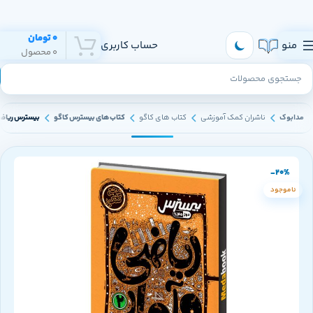
هر روز به تهران و سراسر ایران ارسال داریم
0
تومان
منو
حساب کاربری
0
محصول
مدابوک
ناشران کمک آموزشی
کتاب های کاگو
کتاب های بیسترس کاگو
بیسترس ریاضی 
-20%
ناموجود