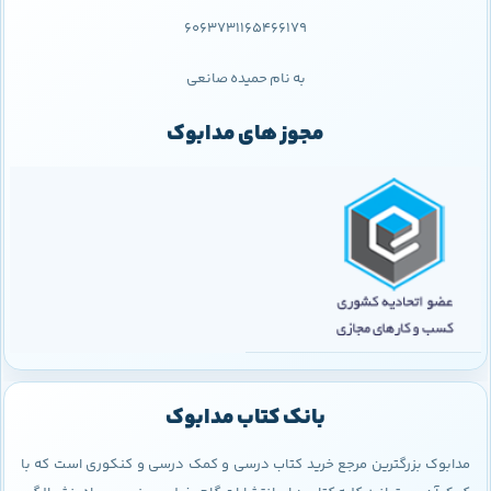
6063731165466179
به نام حمیده صانعی
مجوز های مدابوک
بانک کتاب مدابوک
مدابوک بزرگترین مرجع خرید کتاب درسی و کمک درسی و کنکوری است که با