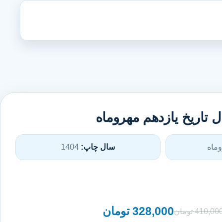
تاریخ یازدهم مهروماه
ماه
سال چاپ:
1404
328,000
تومان
410,00
تومان