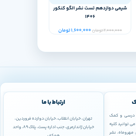
شیمی دوازدهم تست نشر الگو کنکور
هندسه دوازدهم تست
406
1406
1,600,000
تومان
00
2,000,000
تومان
1,500,000
تومان
ک
ارتباط با ما
ب درسی و کمک
تهران، خیابان انقلاب، خیابان دوازده فروردین،
ی توانید کلیه
خیابان ژاندارمری، جنب اداره پست، پلاک 89، واحد
 مهروماه، نشر
همکف