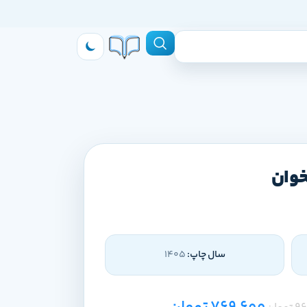
وان
سال چاپ:
1405