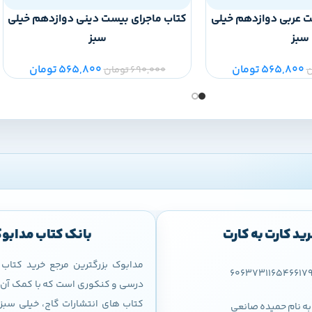
ت عربی دوازدهم خیلی
کتاب ماجرای بیست دینی دوازدهم خیلی
سبز
سبز
565,800
تومان
565,800
تومان
ن
690,000
تومان
ید کارت به کارت
بانک کتاب مدابو
مدابوک بزرگترین مرجع خرید کتا
606373116546617
درسی و کنکوری است که با کمک آن م
کتاب های انتشارات گاج، خیلی سبز،
به نام حمیده صانعی