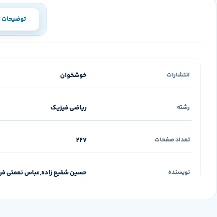
توضیحات ت
خوشخوان
انتشارات
ریاضی فیزیک
رشته
227
تعداد صفحات
حسین شفیع زاده
,
عباس نعمتی فر
نویسنده