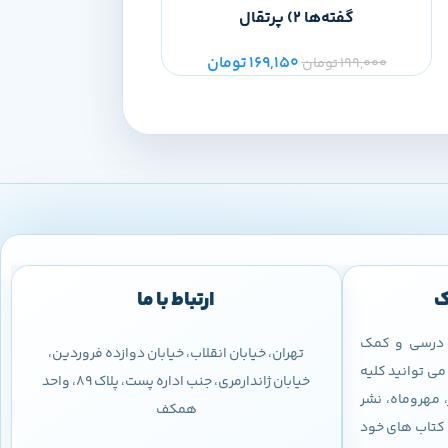
‌گفته‌ها 2) پرتقال
50
199,000
تومان
169,150
تومان
199,000
تومان
ک
ارتباط با ما
ب درسی و کمک
تهران، خیابان انقلاب، خیابان دوازده فروردین،
ی توانید کلیه
خیابان ژاندارمری، جنب اداره پست، پلاک 89، واحد
 مهروماه، نشر
همکف
 و کتاب های خود