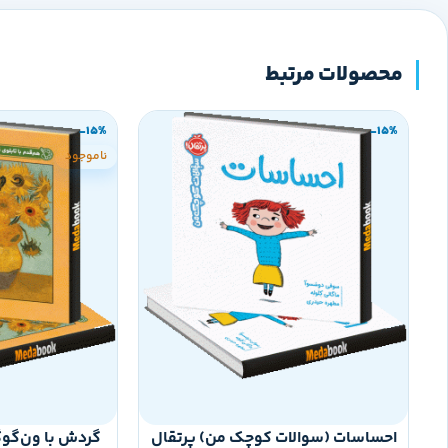
محصولات مرتبط
-15%
-15%
ناموجود
احساسات (سوالات کوچک من) پرتقال
گردش با ون‌گوگ