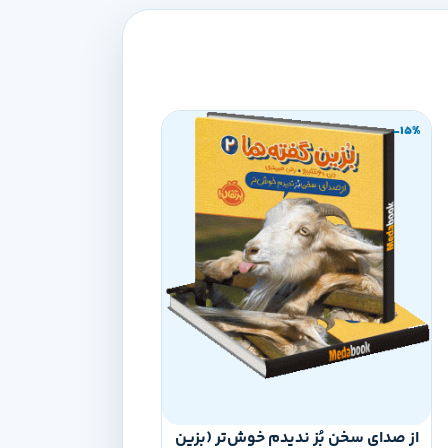
-15%
-15%
از صدای سخن بُز ندیدم خوش‌تر (بزین
خواب (سوالات کو