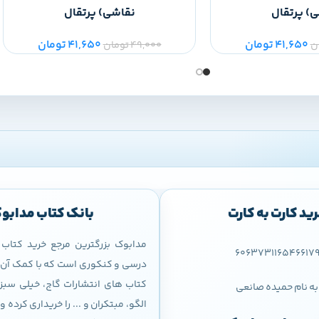
) پرتقال
نقاشی) پرتقال
41,650
تومان
41,650
تومان
ن
49,000
تومان
ید کارت به کارت
بانک کتاب مدابو
مدابوک بزرگترین مرجع خرید کتا
606373116546617
درسی و کنکوری است که با کمک آن م
کتاب های انتشارات گاج، خیلی سبز،
به نام حمیده صانعی
الگو، مبتکران و ... را خریداری کرده