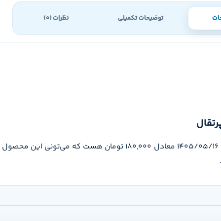
ات
توضیحات تکمیلی
نظرات (0)
رتقال
قیمت خرسی مریضه تب داره (خرسی و دوستاش) پرتقال تو تاریخ 1405/05/16 معادل 180,000 ت