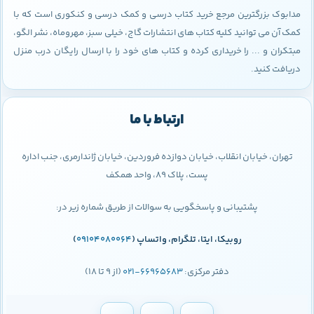
مدابوک بزرگترین مرجع خرید کتاب درسی و کمک درسی و کنکوری است که با
کمک آن می توانید کلیه کتاب های انتشارات گاج، خیلی سبز، مهروماه، نشر الگو،
مبتکران و ... را خریداری کرده و کتاب های خود را با ارسال رایگان درب منزل
دریافت کنید.
ارتباط با ما
تهران، خیابان انقلاب، خیابان دوازده فروردین، خیابان ژاندارمری، جنب اداره
پست، پلاک 89، واحد همکف
پشتیبانی و پاسخگویی به سوالات از طریق شماره زیر در:
روبیکا، ایتا، تلگرام، واتساپ (
09104080064
)
دفتر مرکزی:
66965683-021
(از 9 تا 18)