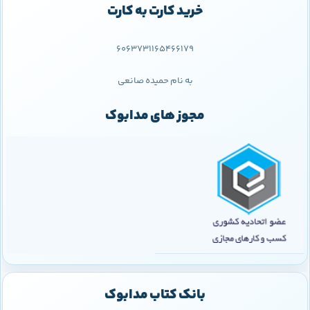
خرید کارت به کارت
6063731165466179
به نام حمیده صانعی
مجوز های مدابوک
بانک کتاب مدابوک