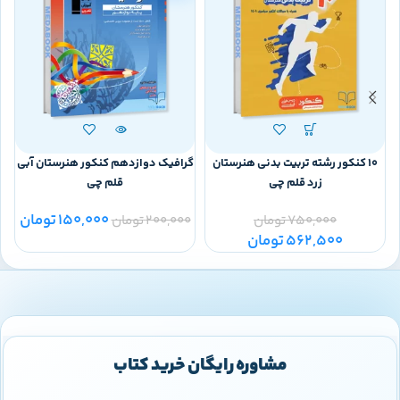
10 کنکور رشته تربیت بدنی هنرستان
گرافیک دوازدهم کنکور هنرستان آبی
ت
زرد قلم چی
قلم چی
150,000
تومان
750,000
تومان
200,000
تومان
0
562,500
تومان
مشاوره رایگان خرید کتاب