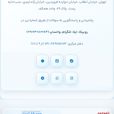
تهران، خیابان انقلاب، خیابان دوازده فروردین، خیابان ژاندارمری، جنب اداره
پست، پلاک 89، واحد همکف
پشتیبانی و پاسخگویی به سوالات از طریق شماره زیر در:
روبیکا، ایتا، تلگرام، واتساپ (
09104080064
)
دفتر مرکزی:
66965683-021
(از 9 تا 18)
70,000
تومان
ناموجود
56,000
تومان