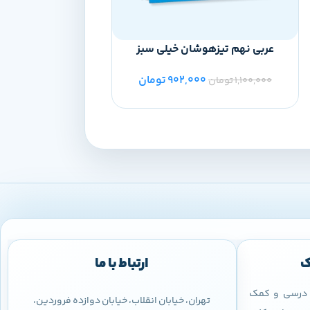
عربی نهم تیزهوشان خیلی سبز
ریاضی نهم شب ام
902,000
تومان
0
1,100,000
تومان
230,000
تومان
ک
ارتباط با ما
ب درسی و کمک
تهران، خیابان انقلاب، خیابان دوازده فروردین،