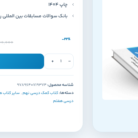
چاپ 1404
بانک سوالات مسابقات بین المللی ریا
-22%
00,000
شناسه محصول:
9789640719374
دسته‌ها:
کتاب کمک درسی نهم
,
سایر کتاب ه
درسی هفتم