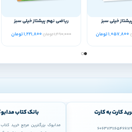
یشتاز خیلی سبز
ریاضی نهم پیشتاز خیلی سبز
1,057,800
تومان
1,221,800
تومان
1,490,000
تومان
ید کارت به کارت
بانک کتاب مدابو
مدابوک بزرگترین مرجع خرید کتا
606373116546617