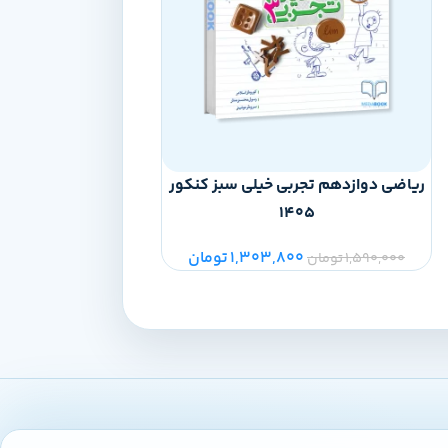
ریاضی دوازدهم تجربی خیلی سبز کنکور
ماجرای بیست فیزیک
1405
خیلی 
1,303,800
تومان
00
1,590,000
تومان
790,000
تومان