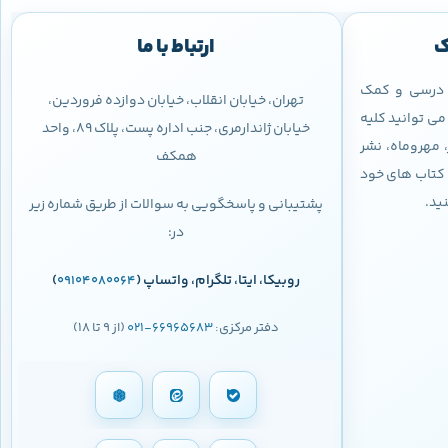
ک
ارتباط با ما
ب درسی و کمک
تهران، خیابان انقلاب، خیابان دوازده فروردین،
ی توانید کلیه
خیابان ژاندارمری، جنب اداره پست، پلاک 89، واحد
 مهروماه، نشر
همکف
 و کتاب های خود
نید.
پشتیبانی و پاسخگویی به سوالات از طریق شماره زیر
در:
روبیکا، ایتا، تلگرام، واتساپ (
)
09104080064
دفتر مرکزی:
66965683-021
(از 9 تا 18)