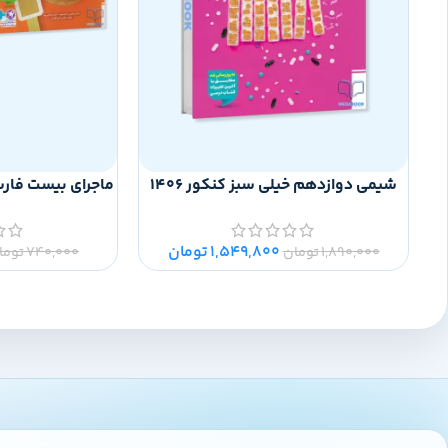
شیمی دوازدهم خیلی سبز کنکور 1406
ماجرای بیست فار
1,549,800
تومان
1,890,000
تومان
740,000
توما