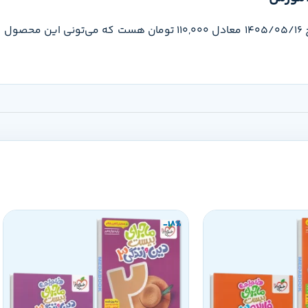
قیمت زبان انگلیسی دوازدهم هدف دار مشاوران آموزش تو تاریخ 1405/05/16 معادل 110,000 ت
-18%