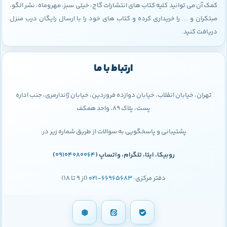
کمک آن می توانید کلیه کتاب های انتشارات گاج، خیلی سبز، مهروماه، نشر الگو،
مبتکران و ... را خریداری کرده و کتاب های خود را با ارسال رایگان درب منزل
دریافت کنید.
ارتباط با ما
تهران، خیابان انقلاب، خیابان دوازده فروردین، خیابان ژاندارمری، جنب اداره
پست، پلاک 89، واحد همکف
پشتیبانی و پاسخگویی به سوالات از طریق شماره زیر در:
روبیکا، ایتا، تلگرام، واتساپ (
09104080064
)
دفتر مرکزی:
66965683-021
(از 9 تا 18)