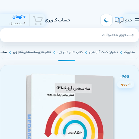
هر روز به تهران و سراسر ایران ارسال داریم
0
تومان
منو
حساب کاربری
0
محصول
مدابوک
ناشران کمک آموزشی
کتاب های قلم چی
کتاب های سه سطحی قلم چی
سه سط
-25%
ناموجود