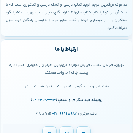
مدابوک بزرگترین مرجع خرید کتاب درسی و کمک درسی و کنکوری است که با
کمک آن می توانید کلیه کتاب های انتشارات گاج، خیلی سبز، مهروماه، نشر الگو،
مبتکران و ... را خریداری کرده و کتاب های خود را با ارسال رایگان درب منزل
دریافت کنید.
ارتباط با ما
تهران، خیابان انقلاب، خیابان دوازده فروردین، خیابان ژاندارمری، جنب اداره
پست، پلاک 89، واحد همکف
پشتیبانی و پاسخگویی به سوالات از طریق شماره زیر در:
روبیکا، ایتا، تلگرام، واتساپ (
09104080064
)
دفتر مرکزی:
66965683-021
(از 9 تا 18)