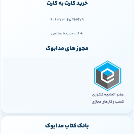
خرید کارت به کارت
6063731165466179
به نام حمیده صانعی
مجوز های مدابوک
بانک کتاب مدابوک