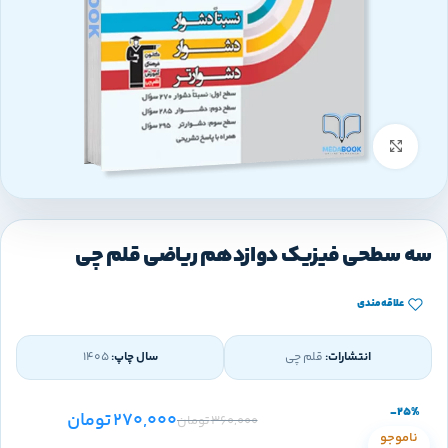
بزرگنمایی تصویر
سه سطحی فیزیک دوازدهم ریاضی قلم چی
علاقه‌مندی
انتشارات:
قلم چی
سال چاپ:
1405
-25%
270,000
تومان
360,000
تومان
ناموجو