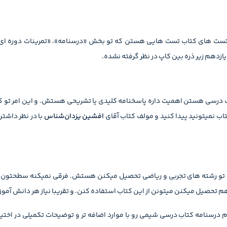
ها تست های کتاب تست هایی هستن که تو بخش «درسنامه»، «تمرینات دوره ا
زدهم زیر ذره بین کاپ در نظر گرفته نشده.
مک درسی هستن اهمیت داره پاسخنامه کلیدی یا تشریحی هستش. و این امر تو ک
اب نمیتونید پیدا کنید و مولف کتاب آقای
افشین یزدان‌شناس
با در نظر داشت
ه تو رشته های تجربی و ریاضی تحصیل میکنن هستش. فرقی نمیکنه سطحتون ت
هم تحصیل میکنن میتونن از این کتاب استفاده کنن. و تقریبا نیاز هر دانش آموز
م درسنامه کتاب درسی شیمی رو با موارد اضافه تر و توضیحات تکمیلی در اختیا