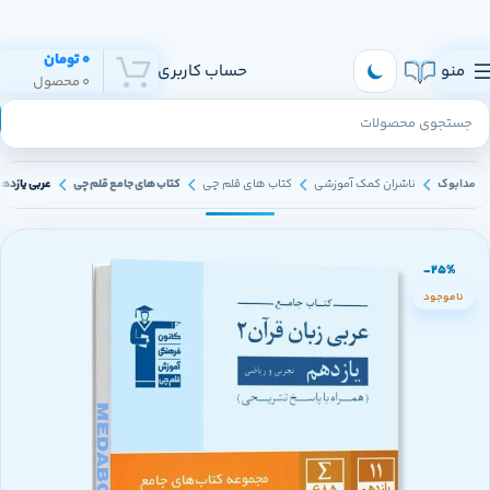
هر روز به تهران و سراسر ایران ارسال داریم
0
تومان
منو
حساب کاربری
0
محصول
مدابوک
ناشران کمک آموزشی
کتاب های قلم چی
کتاب های جامع قلم چی
عربی یازده
-25%
ناموجود