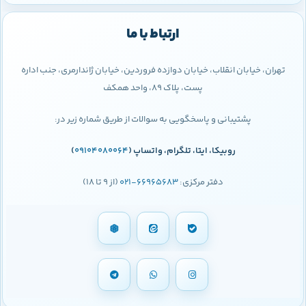
ارتباط با ما
تهران، خیابان انقلاب، خیابان دوازده فروردین، خیابان ژاندارمری، جنب اداره
پست، پلاک 89، واحد همکف
پشتیبانی و پاسخگویی به سوالات از طریق شماره زیر در:
روبیکا، ایتا، تلگرام، واتساپ (
09104080064
)
دفتر مرکزی:
66965683-021
(از 9 تا 18)