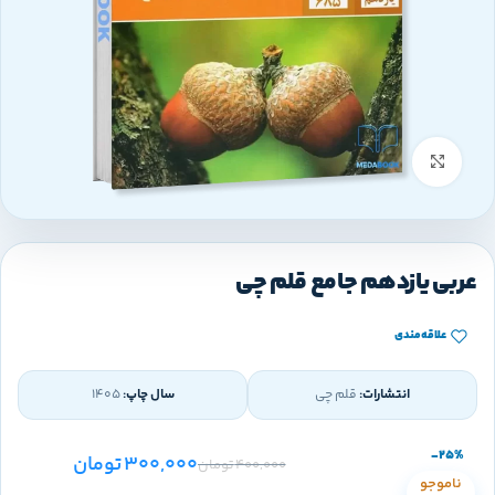
بزرگنمایی تصویر
عربی یازدهم جامع قلم چی
علاقه‌مندی
انتشارات:
قلم چی
سال چاپ:
1405
-25%
300,000
تومان
400,000
تومان
ناموجو