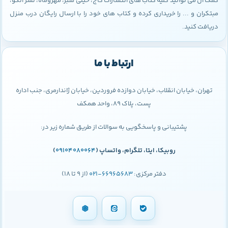
کمک آن می توانید کلیه کتاب های انتشارات گاج، خیلی سبز، مهروماه، نشر الگو،
مبتکران و ... را خریداری کرده و کتاب های خود را با ارسال رایگان درب منزل
دریافت کنید.
ارتباط با ما
تهران، خیابان انقلاب، خیابان دوازده فروردین، خیابان ژاندارمری، جنب اداره
پست، پلاک 89، واحد همکف
پشتیبانی و پاسخگویی به سوالات از طریق شماره زیر در:
روبیکا، ایتا، تلگرام، واتساپ (
09104080064
)
دفتر مرکزی:
66965683-021
(از 9 تا 18)