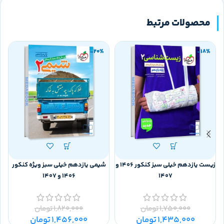
محصولات مرتبط
-20%
-18%
زیست یازدهم خیلی سبز کنکور 1406 و
شیمی یازدهم خیلی سبز ویژه کنکور
1407
1406 و 1407
1,750,000
تومان
1,820,000
تومان
0
1,435,000
تومان
1,456,000
تومان