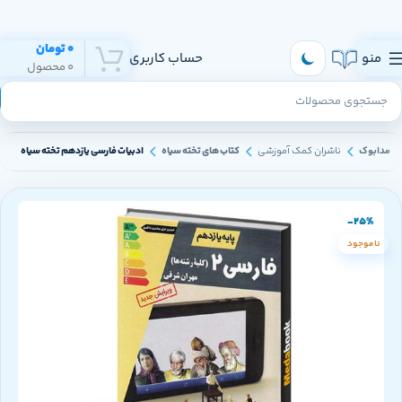
هر روز به تهران و سراسر ایران ارسال داریم
0
تومان
منو
حساب کاربری
0
محصول
مدابوک
ناشران کمک آموزشی
کتاب های تخته سیاه
ادبیات فارسی یازدهم تخته سیاه
-25%
ناموجود