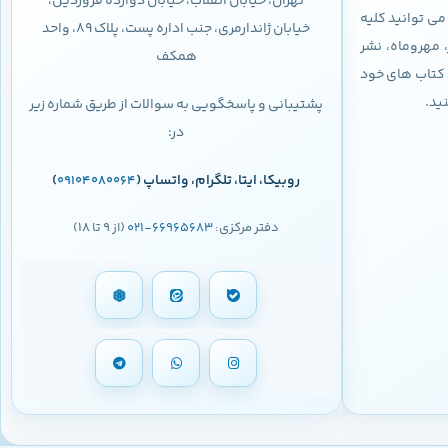
تهران، خیابان انقلاب، خیابان دوازده فروردین،
ی توانید کلیه
خیابان ژاندارمری، جنب اداره پست، پلاک 89، واحد
 مهروماه، نشر
همکف
 و کتاب های خود
نید.
پشتیبانی و پاسخگویی به سوالات از طریق شماره زیر
در:
روبیکا، ایتا، تلگرام، واتساپ (
)
09104080064
دفتر مرکزی:
66965683-021
(از 9 تا 18)