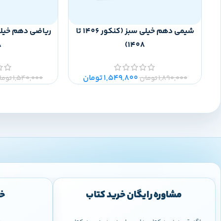
شیمی دهم خیلی سبز (کنکور 1406 تا
)
1408)
1,549,800
تومان
1,890,000
تومان
1,540,000
توما
مشاوره رایگان خرید کتاب
خر