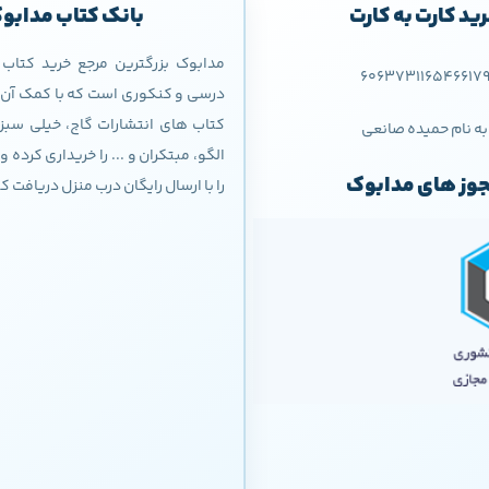
ید کارت به کارت
بانک کتاب مدابو
مدابوک بزرگترین مرجع خرید کتا
606373116546617
درسی و کنکوری است که با کمک آن م
کتاب های انتشارات گاج، خیلی سبز،
به نام حمیده صانعی
الگو، مبتکران و ... را خریداری کرده
وز های مدابوک
را با ارسال رایگان درب منزل دریافت ک