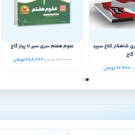
 شاهکار کلاغ سپید
علوم هفتم سری سیر تا پیاز گاج
گاج
688,000
تومان
860,000
تومان
62,400
تومان
ن