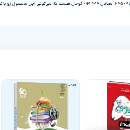
قیمت ریاضی هفتم مرشد مبتکران جلد 2 (پاسخنامه) تو تاریخ 1405/05/16 معادل 690,000 تومان هس
-20%