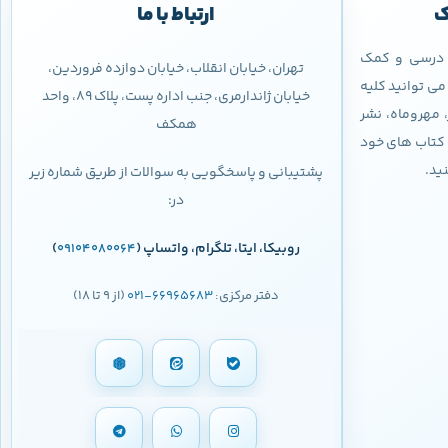
ک
ارتباط با ما
ب درسی و کمک
تهران، خیابان انقلاب، خیابان دوازده فروردین،
ی توانید کلیه
خیابان ژاندارمری، جنب اداره پست، پلاک 89، واحد
 مهروماه، نشر
همکف
 و کتاب های خود
نید.
پشتیبانی و پاسخگویی به سوالات از طریق شماره زیر
در:
روبیکا، ایتا، تلگرام، واتساپ (
)
09104080064
دفتر مرکزی:
66965683-021
(از 9 تا 18)