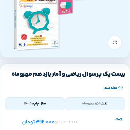
بزرگنمایی تصویر
بیست پک پرسوال ریاضی و آمار یازدهم مهروماه
علاقه‌مندی
انتشارات:
مهروماه
سال چاپ:
1405
-20%
392,000
تومان
490,000
تومان