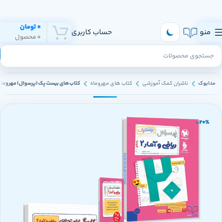
هر روز به تهران و سراسر ایران ارسال داریم
0
تومان
منو
حساب کاربری
0
محصول
مدابوک
ناشران کمک آموزشی
کتاب های مهروماه
کتاب های بیست پک (پرسوال) مهروماه
-20%