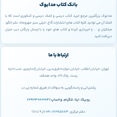
بانک کتاب مدابوک
مدابوک بزرگترین مرجع خرید کتاب درسی و کمک درسی و کنکوری است که با
کمک آن می توانید کلیه کتاب های انتشارات گاج، خیلی سبز، مهروماه، نشر الگو،
مبتکران و ... را خریداری کرده و کتاب های خود را با ارسال رایگان درب منزل
دریافت کنید.
ارتباط با ما
تهران، خیابان انقلاب، خیابان دوازده فروردین، خیابان ژاندارمری، جنب اداره
پست، پلاک 89، واحد همکف
پشتیبانی و پاسخگویی به سوالات از طریق شماره زیر در:
روبیکا، ایتا، تلگرام، واتساپ (
09104080064
)
دفتر مرکزی:
66965683-021
(از 9 تا 18)