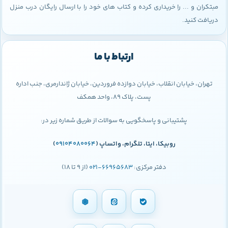
مبتکران و ... را خریداری کرده و کتاب های خود را با ارسال رایگان درب منزل
دریافت کنید.
ارتباط با ما
تهران، خیابان انقلاب، خیابان دوازده فروردین، خیابان ژاندارمری، جنب اداره
پست، پلاک 89، واحد همکف
پشتیبانی و پاسخگویی به سوالات از طریق شماره زیر در:
روبیکا، ایتا، تلگرام، واتساپ (
09104080064
)
دفتر مرکزی:
66965683-021
(از 9 تا 18)