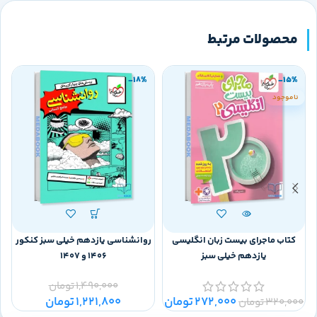
محصولات مرتبط
-18%
-15%
ناموجود
کتاب ماجرای بیست زبان انگلیسی
روانشناسی یازدهم خیلی سبز کنکور
یازدهم خیلی سبز
1406 و 1407
1,490,000
تومان
272,000
تومان
1,221,800
تومان
320,000
تومان