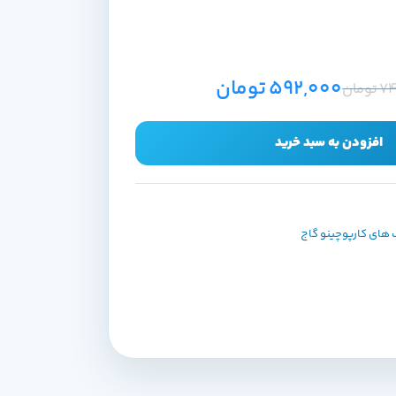
592,000
تومان
74
تومان
افزودن به سبد خرید
 های کارپوچینو گاج