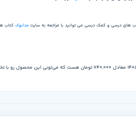
اب های درسی و کمک درسی می توانید با مراجعه به سایت
مدابوک
کتاب های
قیمت دیکته شب اول دبستان کارپوچینو گاج تو تاریخ 1405/05/15 معادل 740,000 تومان هست که 