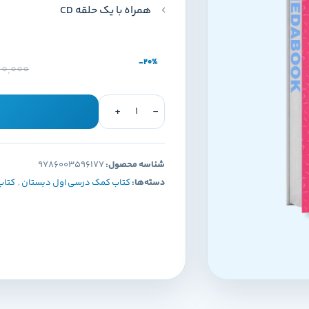
همراه با یک حلقه CD
-20%
0,000
شناسه محصول:
9786003596177
دسته‌ها:
کتاب کمک درسی اول دبستان
,
کتاب