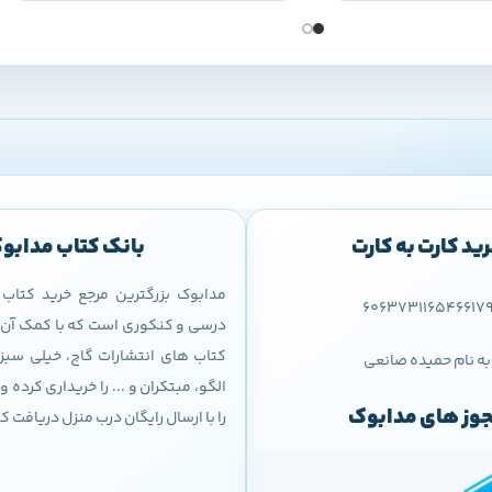
ید کارت به کارت
بانک کتاب مدابو
مدابوک بزرگترین مرجع خرید کتا
606373116546617
درسی و کنکوری است که با کمک آن م
کتاب های انتشارات گاج، خیلی سبز،
به نام حمیده صانعی
الگو، مبتکران و ... را خریداری کرده
وز های مدابوک
را با ارسال رایگان درب منزل دریافت ک