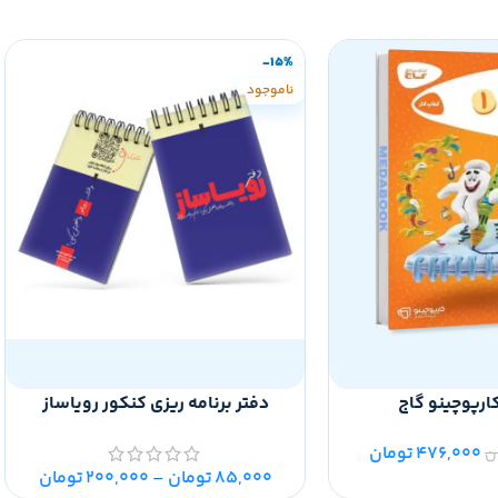
-15%
ناموجود
کارپوچینو گاج
دفتر برنامه ریزی کنکور رویاساز
476,000
تومان
ن
85,000
تومان
–
200,000
تومان