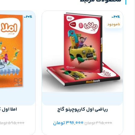
محصولات مرتبط
-20%
-20%
ناموجود
ریاضی اول کارپوچینو گاج
املا اول 
396,000
تومان
495,000
تومان
595,000
توما