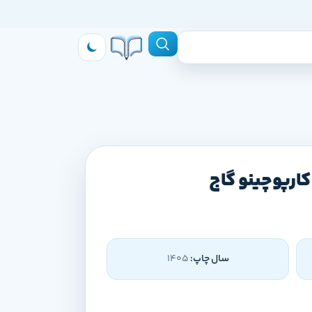
ارپوچینو گاج
سال چاپ:
1405